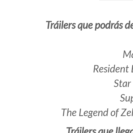
Tráilers que podrás d
Ma
Resident 
Star
Su
The Legend of Ze
Tráilers que lle