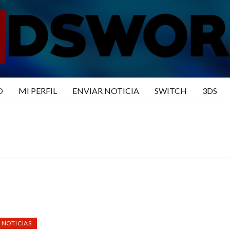
N3DSWO
DO
O
MI PERFIL
ENVIAR NOTICIA
SWITCH
3DS
NOTICIAS