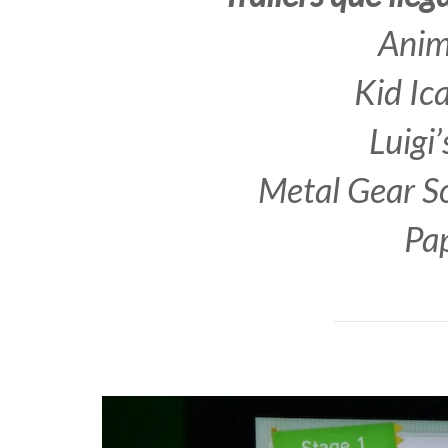
Anim
Kid Ic
Luigi
Metal Gear So
Pa