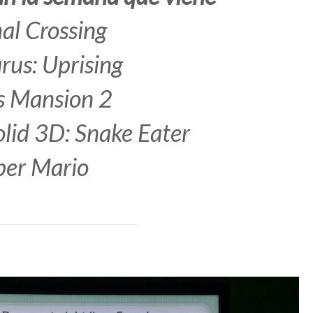
al Crossing
arus: Uprising
’s Mansion 2
lid 3D: Snake Eater
per Mario