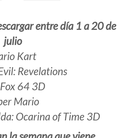
escargar entre día 1 a 20 de
julio
rio Kart
Evil: Revelations
 Fox 64 3D
per Mario
lda: Ocarina of Time 3D
gan la semana que viene