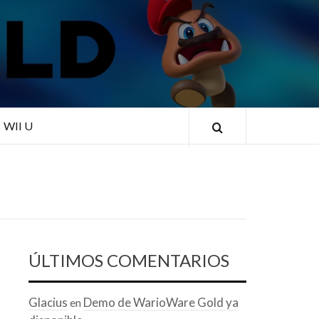
RLD
WII U
ÚLTIMOS COMENTARIOS
Glacius
Demo de WarioWare Gold ya
en