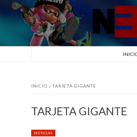
Saltar
al
contenido
TUS ESPECIALISTAS EN NINTEN
INICI
INICIO
TARJETA GIGANTE
TARJETA GIGANTE
NOTICIAS