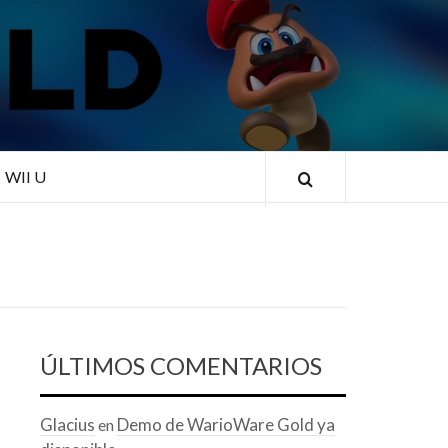
RLD
WII U
ÚLTIMOS COMENTARIOS
Glacius
Demo de WarioWare Gold ya
en