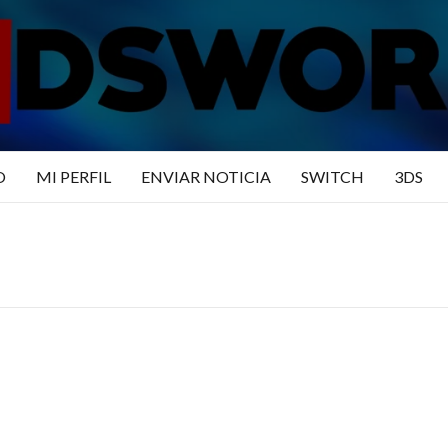
N3DSWO
DO
O
MI PERFIL
ENVIAR NOTICIA
SWITCH
3DS