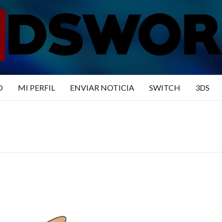
N3DSWO
DO
O
MI PERFIL
ENVIAR NOTICIA
SWITCH
3DS