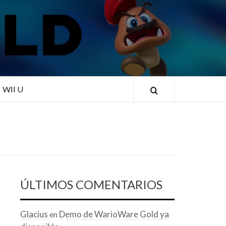
RLD
WII U
ÚLTIMOS COMENTARIOS
Glacius
Demo de WarioWare Gold ya
en