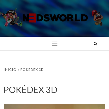
Saltar
al
contenido
N3DSWORL
TUS ESPECIALISTAS EN NINTENDO
Menú
principal
INICIO
POKÉDEX 3D
POKÉDEX 3D