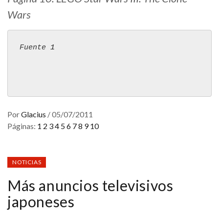
Wars
Fuente 
1
Por
Glacius
/
05/07/2011
Páginas:
1
2
3
4
5
6
7
8
9
10
NOTICIAS
Más anuncios televisivos
japoneses