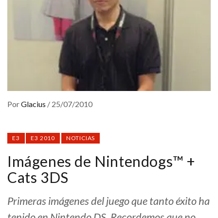
Por
Glacius
/
25/07/2010
E3
E3 2010
NOTICIAS
Imágenes de Nintendogs™ +
Cats 3DS
Primeras imágenes del juego que tanto éxito ha
tenido en Nintendo DS. Recordemos que no