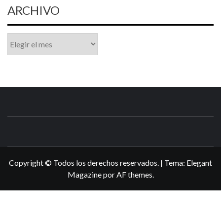
ARCHIVO
Archivo
N3DSWORL
TUS ESPECIALISTAS EN NINTENDO
Copyright © Todos los derechos reservados.
|
Tema:
Elegant
Magazine
por
AF themes
.