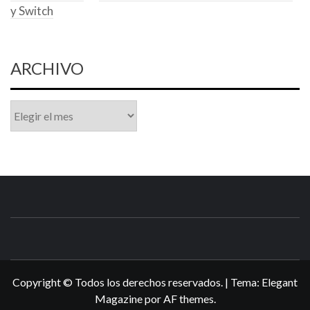
y Switch
ARCHIVO
Archivo
N3DSWORL
TUS ESPECIALISTAS EN NINTENDO
Copyright © Todos los derechos reservados.
|
Tema:
Elegant
Magazine
por
AF themes
.