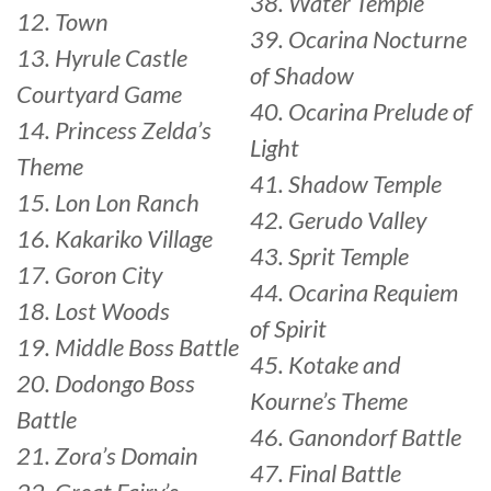
38. Water Temple
12. Town
39. Ocarina Nocturne
13. Hyrule Castle
of Shadow
Courtyard Game
40. Ocarina Prelude of
14. Princess Zelda’s
Light
Theme
41. Shadow Temple
15. Lon Lon Ranch
42. Gerudo Valley
16. Kakariko Village
43. Sprit Temple
17. Goron City
44. Ocarina Requiem
18. Lost Woods
of Spirit
19. Middle Boss Battle
45. Kotake and
20. Dodongo Boss
Kourne’s Theme
Battle
46. Ganondorf Battle
21. Zora’s Domain
47. Final Battle