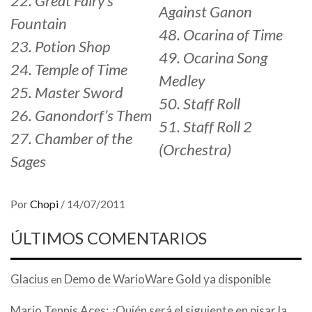
22. Great Fairy’s
Against Ganon
Fountain
48. Ocarina of Time
23. Potion Shop
49. Ocarina Song
24. Temple of Time
Medley
25. Master Sword
50. Staff Roll
26. Ganondorf’s Them
51. Staff Roll 2
27. Chamber of the
(Orchestra)
Sages
Por
Chopi
/
14/07/2011
ÚLTIMOS COMENTARIOS
Glacius
Demo de WarioWare Gold ya disponible
en
Mario Tennis Aces: ¿Quién será el siguiente en pisar la