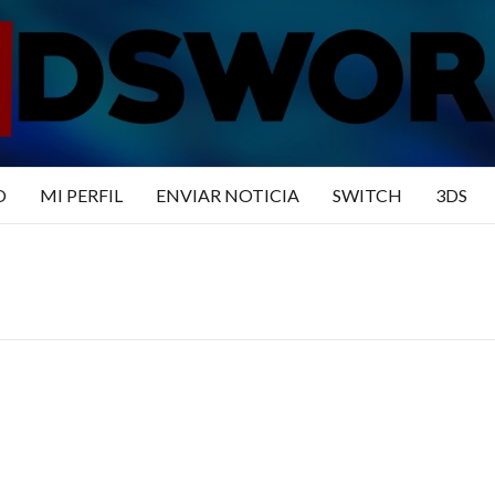
N3DSWO
DO
O
MI PERFIL
ENVIAR NOTICIA
SWITCH
3DS