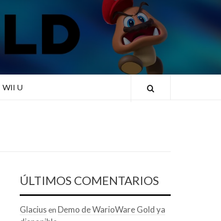
RLD
WII U
ÚLTIMOS COMENTARIOS
Glacius
Demo de WarioWare Gold ya
en