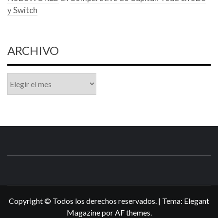
y Switch
ARCHIVO
Archivo
N3DSWORL
TUS ESPECIALISTAS EN NINTENDO
Copyright © Todos los derechos reservados.
|
Tema:
Elegant
Magazine
por
AF themes
.