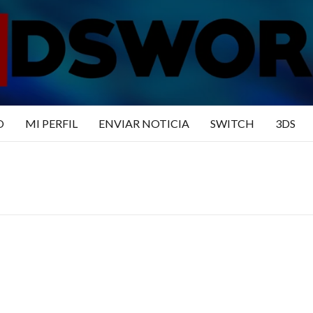
N3DSWO
DO
O
MI PERFIL
ENVIAR NOTICIA
SWITCH
3DS