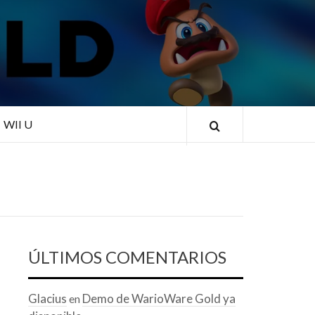
RLD
WII U
ÚLTIMOS COMENTARIOS
Glacius
Demo de WarioWare Gold ya
en