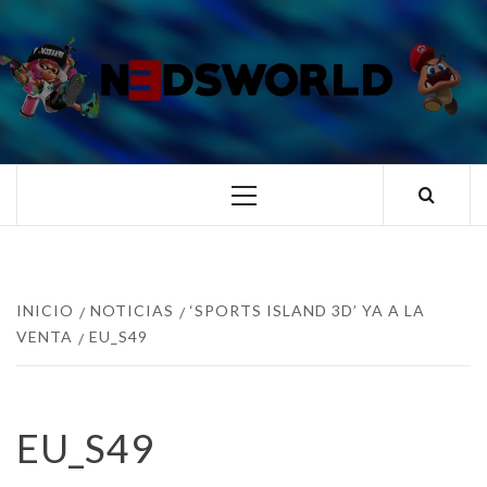
Saltar
al
contenido
N3DSWORL
TUS ESPECIALISTAS EN NINTENDO
Menú
principal
INICIO
NOTICIAS
‘SPORTS ISLAND 3D’ YA A LA
VENTA
EU_S49
EU_S49