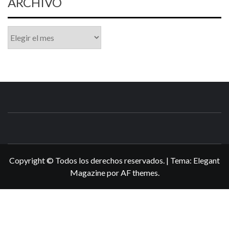
ARCHIVO
Archivo
N3DSWORL
TUS ESPECIALISTAS EN NINTENDO
Copyright © Todos los derechos reservados.
|
Tema:
Elegant
Magazine
por
AF themes
.