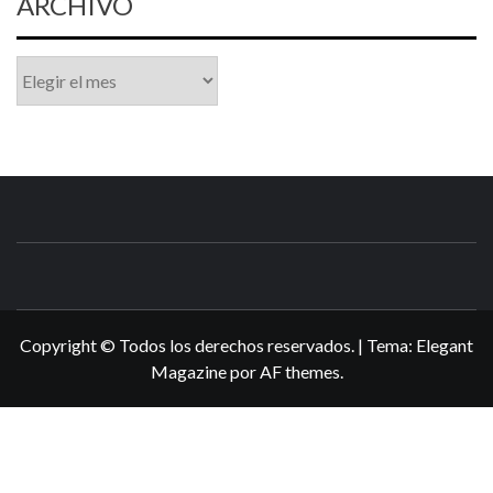
ARCHIVO
Archivo
N3DSWORL
TUS ESPECIALISTAS EN NINTENDO
Copyright © Todos los derechos reservados.
|
Tema:
Elegant
Magazine
por
AF themes
.