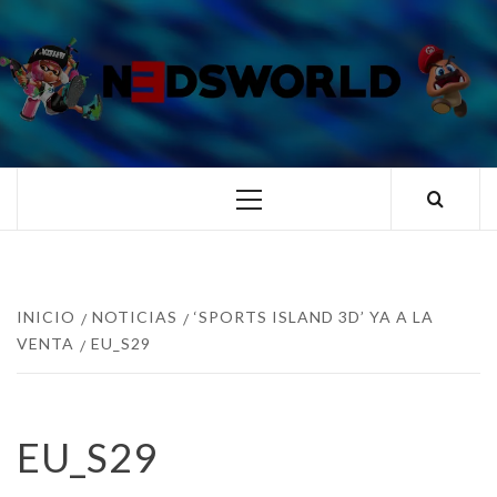
Saltar
al
contenido
N3DSWORL
TUS ESPECIALISTAS EN NINTENDO
Menú
principal
INICIO
NOTICIAS
‘SPORTS ISLAND 3D’ YA A LA
VENTA
EU_S29
EU_S29