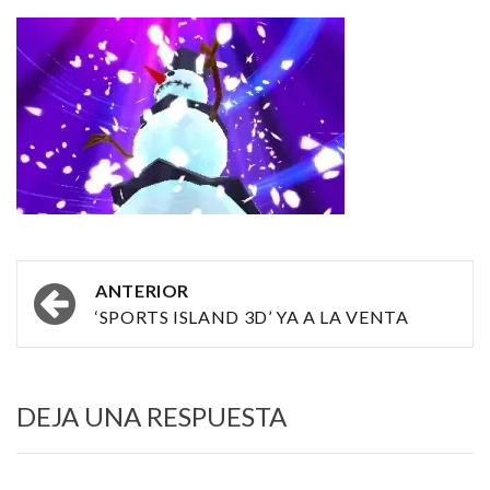
Navegación
ANTERIOR
por
‘SPORTS ISLAND 3D’ YA A LA VENTA
las
entradas
DEJA UNA RESPUESTA