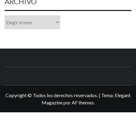
ARCHIVO
Archivo
N3DSWORL
TUS ESPECIALISTAS EN NINTENDO
Copyright © Todos los derechos reservados.
|
Tema:
Elegant
Magazine
por
AF themes
.