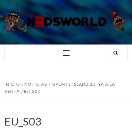
Saltar
al
contenido
N3DSWORL
TUS ESPECIALISTAS EN NINTENDO
Menú
principal
INICIO
NOTICIAS
‘SPORTS ISLAND 3D’ YA A LA
VENTA
EU_S03
EU_S03