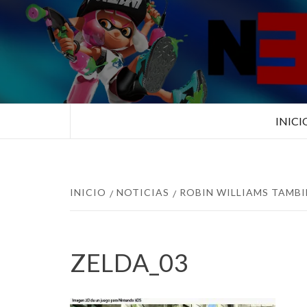
Saltar
al
contenido
TUS ESPECIALISTAS EN NINTEN
INICI
INICIO
NOTICIAS
ROBIN WILLIAMS TAMBI
ZELDA_03