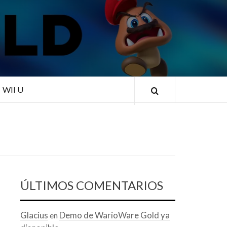
RLD
WII U
ÚLTIMOS COMENTARIOS
Glacius
Demo de WarioWare Gold ya
en