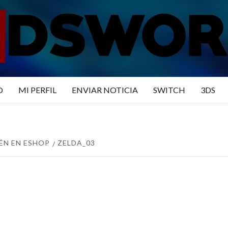
N3DSWO
DO
O
MI PERFIL
ENVIAR NOTICIA
SWITCH
3DS
ÉN EN ESHOP
ZELDA_03