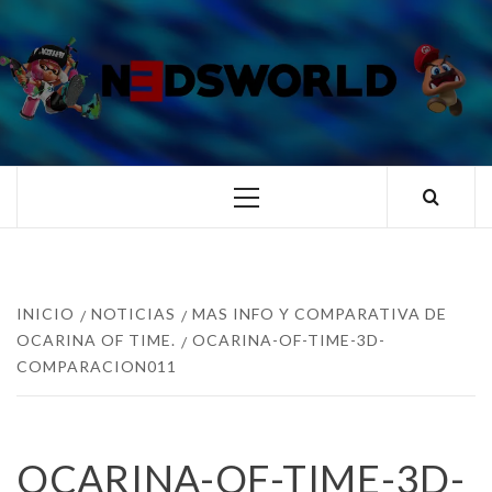
Saltar
al
contenido
N3DSWORL
TUS ESPECIALISTAS EN NINTENDO
Menú
principal
INICIO
NOTICIAS
MAS INFO Y COMPARATIVA DE
OCARINA OF TIME.
OCARINA-OF-TIME-3D-
COMPARACION011
OCARINA-OF-TIME-3D-