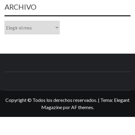
ARCHIVO
Archivo
N3DSWORL
TUS ESPECIALISTAS EN NINTENDO
Copyright © Todos los derechos reservados.
|
Tema:
Elegant
Magazine
por
AF themes
.