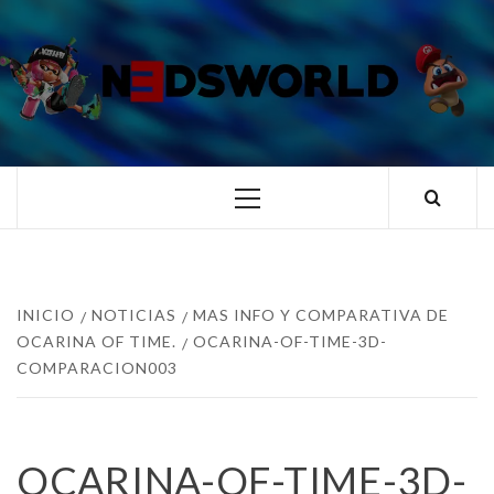
Saltar
al
contenido
N3DSWORL
TUS ESPECIALISTAS EN NINTENDO
Menú
principal
INICIO
NOTICIAS
MAS INFO Y COMPARATIVA DE
OCARINA OF TIME.
OCARINA-OF-TIME-3D-
COMPARACION003
OCARINA-OF-TIME-3D-