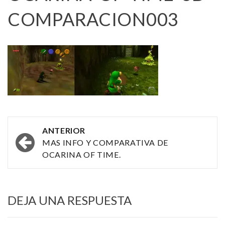
COMPARACION003
Navegación
ANTERIOR
por
MAS INFO Y COMPARATIVA DE
OCARINA OF TIME.
las
entradas
DEJA UNA RESPUESTA