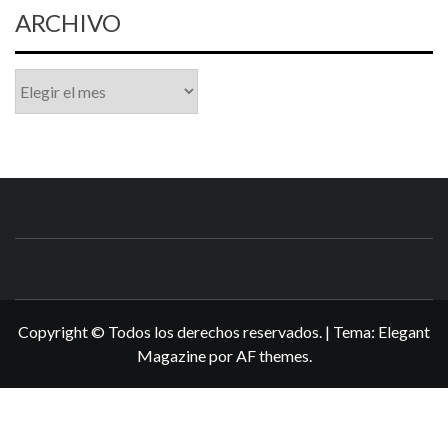
ARCHIVO
Archivo
N3DSWORL
TUS ESPECIALISTAS EN NINTENDO
Copyright © Todos los derechos reservados.
|
Tema:
Elegant
Magazine
por
AF themes
.