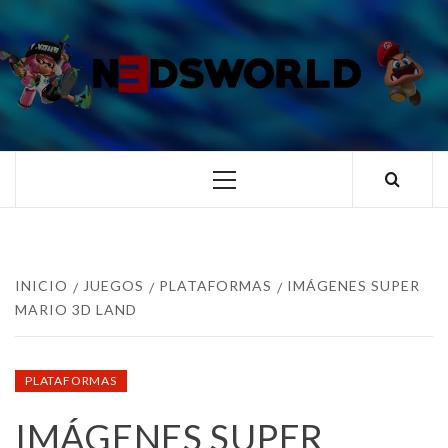
Saltar
al
contenido
N3DSWORL
TUS ESPECIALISTAS EN NINTENDO
Menú
principal
INICIO
JUEGOS
PLATAFORMAS
IMÁGENES SUPER
MARIO 3D LAND
PLATAFORMAS
IMÁGENES SUPER