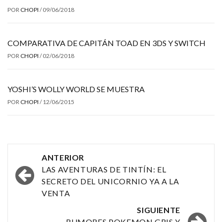
POR
CHOPI
/
09/06/2018
COMPARATIVA DE CAPITÁN TOAD EN 3DS Y SWITCH
POR
CHOPI
/
02/06/2018
YOSHI’S WOLLY WORLD SE MUESTRA
POR
CHOPI
/
12/06/2015
Navegación
ANTERIOR
por
LAS AVENTURAS DE TINTÍN: EL
SECRETO DEL UNICORNIO YA A LA
las
VENTA
entradas
SIGUIENTE
RUMORES POKEMON GRIS Y