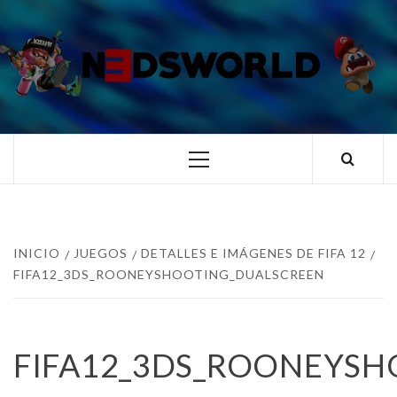
Saltar
al
contenido
N3DSWORL
TUS ESPECIALISTAS EN NINTENDO
Menú
principal
INICIO
JUEGOS
DETALLES E IMÁGENES DE FIFA 12
FIFA12_3DS_ROONEYSHOOTING_DUALSCREEN
FIFA12_3DS_ROONEYSH