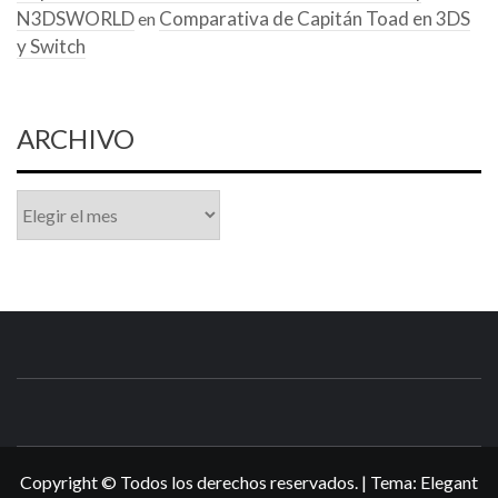
N3DSWORLD
Comparativa de Capitán Toad en 3DS
en
y Switch
ARCHIVO
Archivo
N3DSWORL
TUS ESPECIALISTAS EN NINTENDO
Copyright © Todos los derechos reservados.
|
Tema:
Elegant