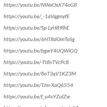
httpv://youtu.be/NWaOxX74oG8
httpv://youtu.be/_-1aVqgmyfE
httpv://youtu.be/Sp-LyH89lhE
httpv://youtu.be/6HT8dOmToSg
httpv://youtu.be/bgwY4UQWiGQ
httpv://youtu.be/-Tt8sTVcPc8
httpv://youtu.be/8oT3qV1KZ3M
httpv://youtu.be/TJm-XaQ6554
httpv://youtu.be/f_u4vYZulZw