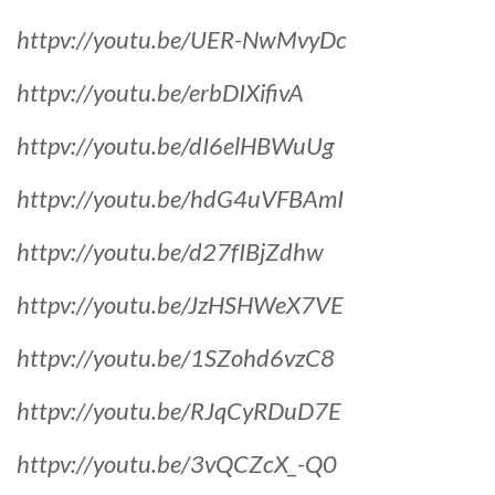
httpv://youtu.be/UER-NwMvyDc
httpv://youtu.be/erbDIXifivA
httpv://youtu.be/dI6elHBWuUg
httpv://youtu.be/hdG4uVFBAmI
httpv://youtu.be/d27fIBjZdhw
httpv://youtu.be/JzHSHWeX7VE
httpv://youtu.be/1SZohd6vzC8
httpv://youtu.be/RJqCyRDuD7E
httpv://youtu.be/3vQCZcX_-Q0