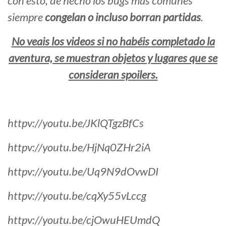
con esto, de hecho los bugs más comunes
siempre
congelan o incluso borran partidas
.
No veais los videos si no habéis completado la
aventura, se muestran objetos y lugares que se
consideran spoilers.
httpv://youtu.be/JKlQTgzBfCs
httpv://youtu.be/HjNq0ZHr2iA
httpv://youtu.be/Uq9N9dOvwDI
httpv://youtu.be/cqXy55vLccg
httpv://youtu.be/cjOwuHEUmdQ