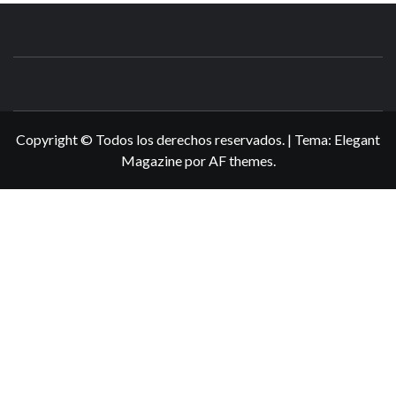
N3DSWORL
TUS ESPECIALISTAS EN NINTENDO
Copyright © Todos los derechos reservados.
|
Tema:
Elegant
Magazine
por
AF themes
.