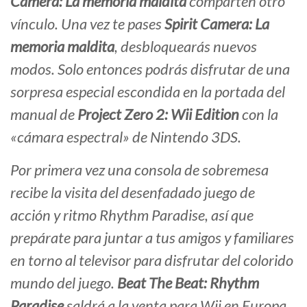
Camera: La memoria maldita
comparten otro
vínculo. Una vez te pases
Spirit Camera: La
memoria maldita
, desbloquearás nuevos
modos. Solo entonces podrás disfrutar de una
sorpresa especial escondida en la portada del
manual de
Project Zero 2: Wii Edition
con la
«cámara espectral» de Nintendo 3DS.
Por primera vez una consola de sobremesa
recibe la visita del desenfadado juego de
acción y ritmo
Rhythm Paradise
, así que
prepárate para juntar a tus amigos y familiares
en torno al televisor para disfrutar del colorido
mundo del juego.
Beat The Beat: Rhythm
Paradise
saldrá a la venta para Wii en Europa