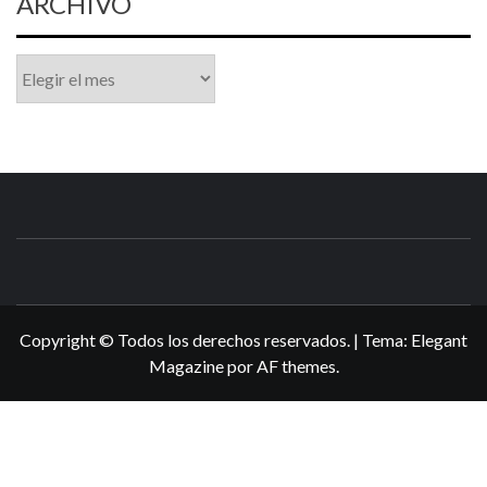
ARCHIVO
Archivo
N3DSWORL
TUS ESPECIALISTAS EN NINTENDO
Copyright © Todos los derechos reservados.
|
Tema:
Elegant
Magazine
por
AF themes
.