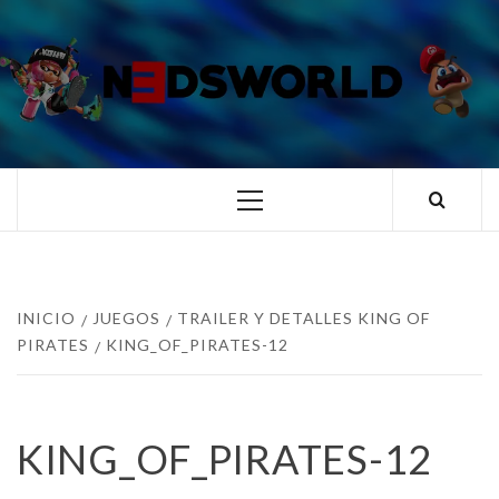
Saltar
al
contenido
N3DSWORL
TUS ESPECIALISTAS EN NINTENDO
Menú
principal
INICIO
JUEGOS
TRAILER Y DETALLES KING OF
PIRATES
KING_OF_PIRATES-12
KING_OF_PIRATES-12