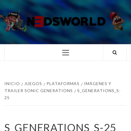
Saltar
al
contenido
N3DSWORL
TUS ESPECIALISTAS EN NINTENDO
Menú
principal
INICIO
JUEGOS
PLATAFORMAS
IMÁGENES Y
TRAILER SONIC GENERATIONS
S_GENERATIONS_S-
25
S_GENERATIONS_S-25