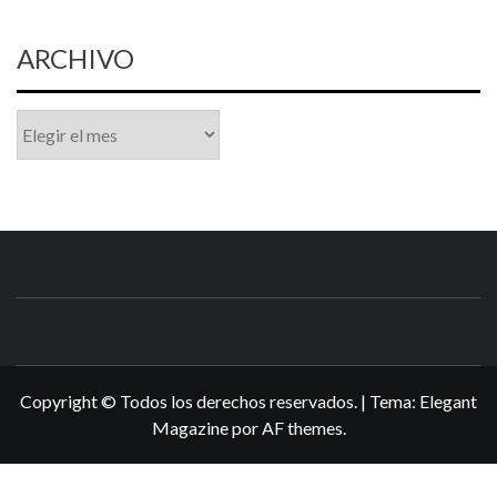
ARCHIVO
Archivo
N3DSWORL
TUS ESPECIALISTAS EN NINTENDO
Copyright © Todos los derechos reservados.
|
Tema:
Elegant
Magazine
por
AF themes
.