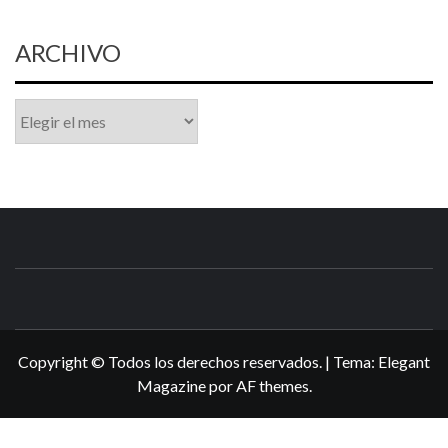
ARCHIVO
Archivo
N3DSWORL
TUS ESPECIALISTAS EN NINTENDO
Copyright © Todos los derechos reservados.
|
Tema:
Elegant
Magazine
por
AF themes
.