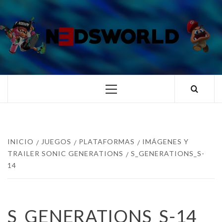
Saltar
al
contenido
N3DSWORL
TUS ESPECIALISTAS EN NINTENDO
Menú
principal
INICIO
JUEGOS
PLATAFORMAS
IMÁGENES Y
TRAILER SONIC GENERATIONS
S_GENERATIONS_S-
14
S_GENERATIONS_S-14