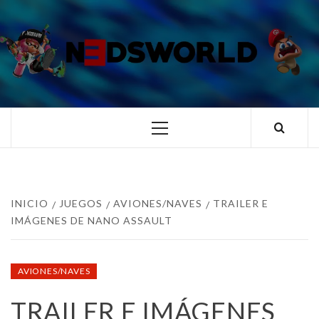
Saltar
al
contenido
N3DSWORL
TUS ESPECIALISTAS EN NINTENDO
Menú
principal
INICIO
JUEGOS
AVIONES/NAVES
TRAILER E
IMÁGENES DE NANO ASSAULT
AVIONES/NAVES
TRAILER E IMÁGENES