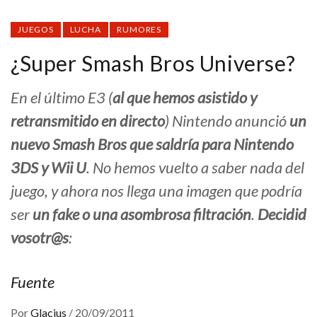
JUEGOS
LUCHA
RUMORES
¿Super Smash Bros Universe?
En el último E3 (
al que hemos asistido y
retransmitido en directo
) Nintendo anunció
un
nuevo Smash Bros que saldría para Nintendo
3DS y Wii U
. No hemos vuelto a saber nada del
juego, y ahora nos llega una imagen que podría
ser
un fake o una asombrosa filtración
.
Decidid
vosotr@s
:
Fuente
Por
Glacius
/
20/09/2011