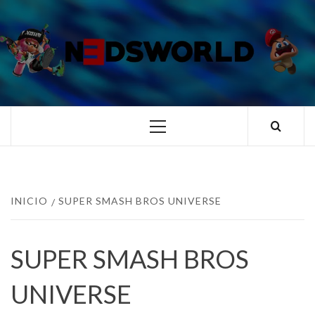
Saltar
al
contenido
N3DSWORL
TUS ESPECIALISTAS EN NINTENDO
Menú
principal
INICIO
SUPER SMASH BROS UNIVERSE
SUPER SMASH BROS
UNIVERSE