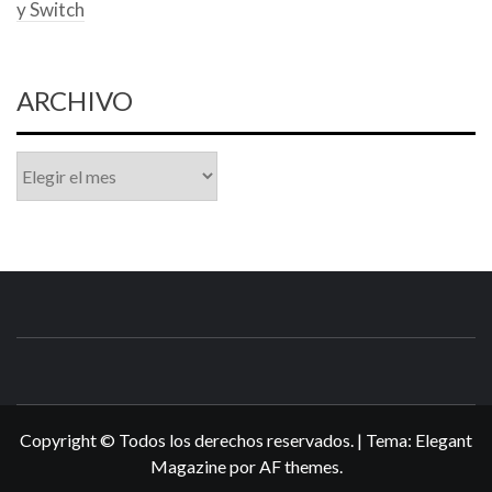
y Switch
ARCHIVO
Archivo
N3DSWORL
TUS ESPECIALISTAS EN NINTENDO
Copyright © Todos los derechos reservados.
|
Tema:
Elegant
Magazine
por
AF themes
.