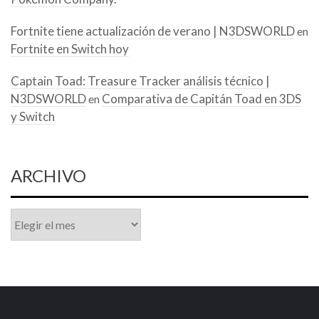
Fortnite tiene actualización de verano | N3DSWORLD
en
Fortnite en Switch hoy
Captain Toad: Treasure Tracker análisis técnico |
N3DSWORLD
Comparativa de Capitán Toad en 3DS
en
y Switch
ARCHIVO
Archivo