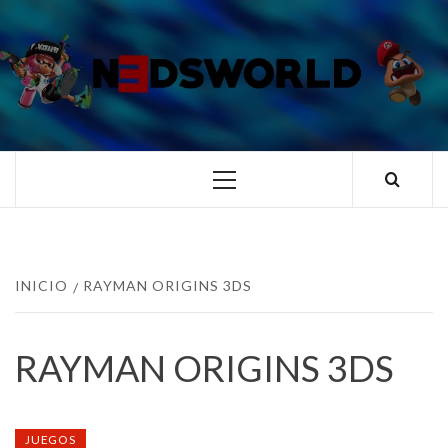
Saltar
al
contenido
N3DSWORL
TUS ESPECIALISTAS EN NINTENDO
Menú
principal
INICIO
RAYMAN ORIGINS 3DS
RAYMAN ORIGINS 3DS
JUEGOS