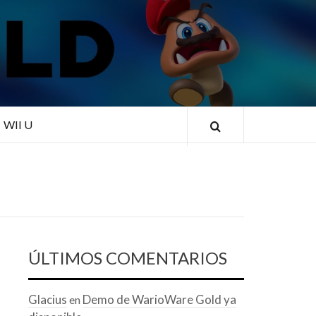
RLD
WII U
ÚLTIMOS COMENTARIOS
Glacius
Demo de WarioWare Gold ya
en