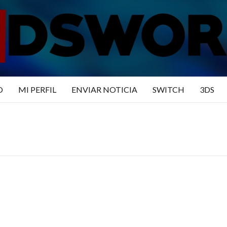
N3DSWO
DO
O
MI PERFIL
ENVIAR NOTICIA
SWITCH
3DS