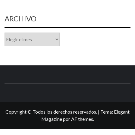
ARCHIVO
Archivo
N3DSWORL
TUS ESPECIALISTAS EN NINTENDO
Copyright © Todos los derechos reservados.
|
Tema:
Elegant
Magazine
por
AF themes
.