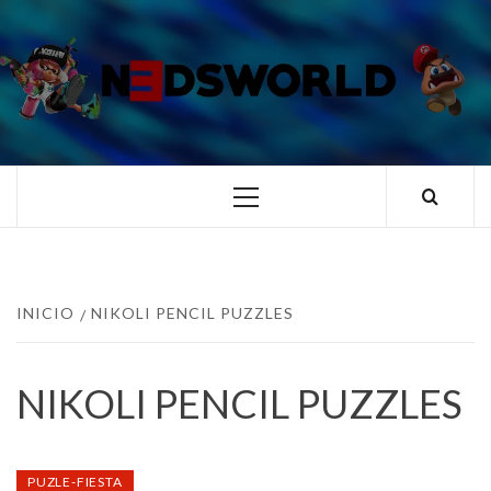
Saltar
al
contenido
N3DSWORL
TUS ESPECIALISTAS EN NINTENDO
Menú
principal
INICIO
NIKOLI PENCIL PUZZLES
NIKOLI PENCIL PUZZLES
PUZLE-FIESTA