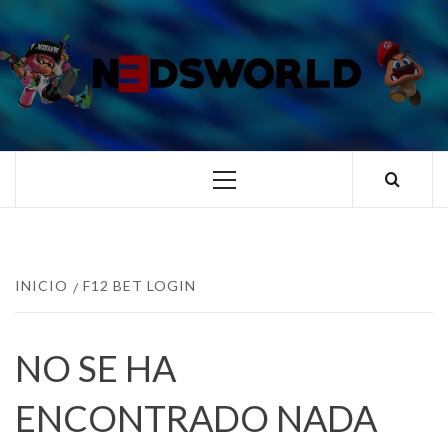
Saltar
al
contenido
N3DSWORL
TUS ESPECIALISTAS EN NINTENDO
Menú
principal
INICIO
F12 BET LOGIN
NO SE HA
ENCONTRADO NADA