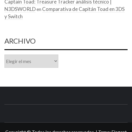
Captain Toad: Treasure Tracker análisis técnico |
N3DSWORLD
Comparativa de Capitán Toad en 3DS
en
y Switch
ARCHIVO
Archivo
N3DSWORL
TUS ESPECIALISTAS EN NINTENDO
Copyright © Todos los derechos reservados.
|
Tema:
Elegant