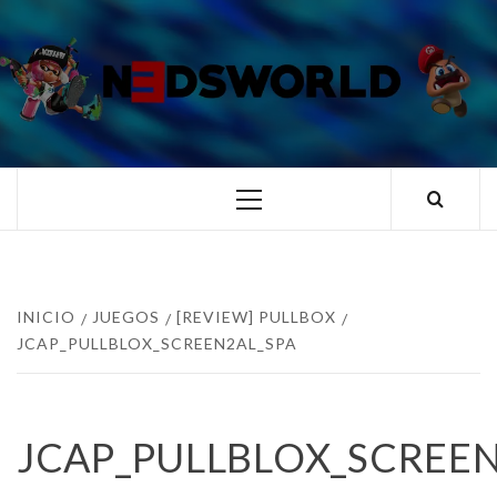
Saltar
al
contenido
N3DSWORL
TUS ESPECIALISTAS EN NINTENDO
Menú
principal
INICIO
JUEGOS
[REVIEW] PULLBOX
JCAP_PULLBLOX_SCREEN2AL_SPA
JCAP_PULLBLOX_SCREEN