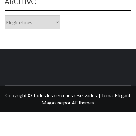
ARCHIVO
Archivo
N3DSWORL
TUS ESPECIALISTAS EN NINTENDO
Copyright © Todos los derechos reservados.
|
Tema:
Elegant
Magazine
por
AF themes
.