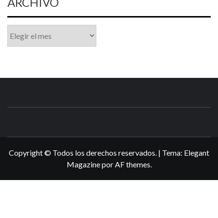
ARCHIVO
Archivo
N3DSWORL
TUS ESPECIALISTAS EN NINTENDO
Copyright © Todos los derechos reservados.
|
Tema:
Elegant
Magazine
por
AF themes
.