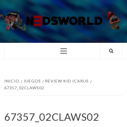
Saltar
al
contenido
N3DSWORL
TUS ESPECIALISTAS EN NINTENDO
Menú
principal
INICIO
JUEGOS
REVIEW KID ICARUS
67357_02CLAWS02
67357_02CLAWS02