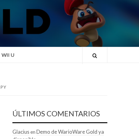
RLD
WII U
OPY
ÚLTIMOS COMENTARIOS
Glacius
Demo de WarioWare Gold ya
en