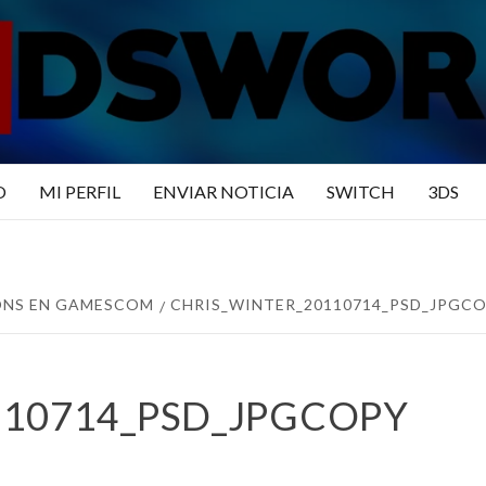
N3DSWO
DO
O
MI PERFIL
ENVIAR NOTICIA
SWITCH
3DS
IONS EN GAMESCOM
CHRIS_WINTER_20110714_PSD_JPGC
110714_PSD_JPGCOPY