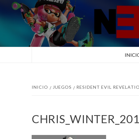
Saltar
al
contenido
TUS ESPECIALISTAS EN NINTEN
INICI
INICIO
JUEGOS
RESIDENT EVIL REVELAT
CHRIS_WINTER_20