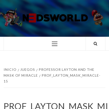
Saltar
al
contenido
N3DSWORL
TUS ESPECIALISTAS EN NINTENDO
Menú
principal
INICIO
JUEGOS
PROFESSOR LAYTON AND THE
MASK OF MIRACLE
PROF_LAYTON_MASK_MIRACLE-
15
PROF_LAYTON_MASK_MI