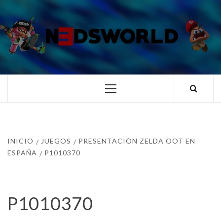
Saltar
al
contenido
N3DSWORL
TUS ESPECIALISTAS EN NINTENDO
Menú
principal
INICIO
JUEGOS
PRESENTACIÓN ZELDA OOT EN
ESPAÑA
P1010370
P1010370