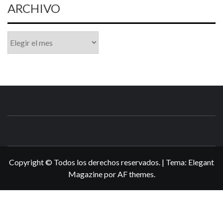
ARCHIVO
Archivo
N3DSWORL
TUS ESPECIALISTAS EN NINTENDO
Copyright © Todos los derechos reservados.
|
Tema:
Elegant
Magazine
por
AF themes
.