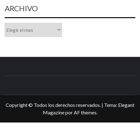
ARCHIVO
Archivo
N3DSWORL
TUS ESPECIALISTAS EN NINTENDO
Copyright © Todos los derechos reservados.
|
Tema:
Elegant
Magazine
por
AF themes
.