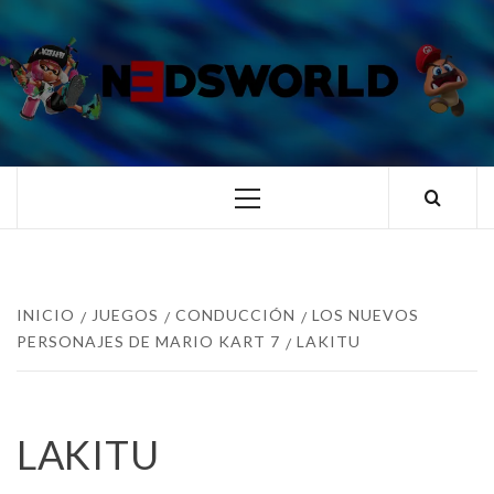
Saltar
al
contenido
N3DSWORL
TUS ESPECIALISTAS EN NINTENDO
Menú
principal
INICIO
JUEGOS
CONDUCCIÓN
LOS NUEVOS
PERSONAJES DE MARIO KART 7
LAKITU
LAKITU