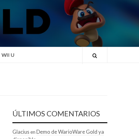
RLD
WII U
ÚLTIMOS COMENTARIOS
Glacius
Demo de WarioWare Gold ya
en