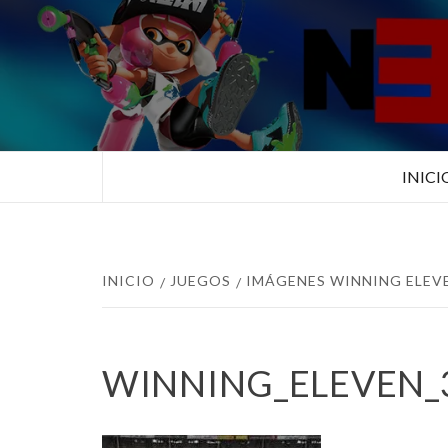
Saltar
al
contenido
TUS ESPECIALISTAS EN NINTEN
INICI
INICIO
JUEGOS
IMÁGENES WINNING ELEV
WINNING_ELEVEN_