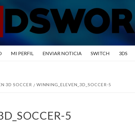
N3DSWO
DO
O
MI PERFIL
ENVIAR NOTICIA
SWITCH
3DS
EN 3D SOCCER
WINNING_ELEVEN_3D_SOCCER-5
3D_SOCCER-5