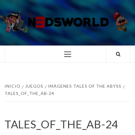
Saltar
al
contenido
N3DSWORL
TUS ESPECIALISTAS EN NINTENDO
Menú
principal
INICIO
JUEGOS
IMÁGENES TALES OF THE ABYSS
TALES_OF_THE_AB-24
TALES_OF_THE_AB-24