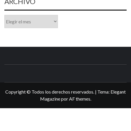
ARCHIVO
Archivo
N3DSWORL
TUS ESPECIALISTAS EN NINTENDO
Copyright © Todos los derechos reservados.
|
Tema:
Elegant
Magazine
por
AF themes
.