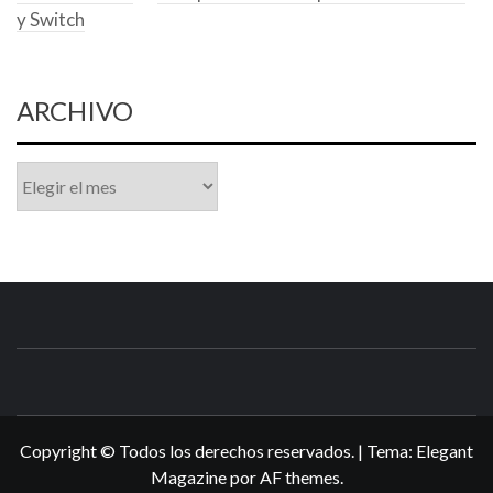
y Switch
ARCHIVO
Archivo
N3DSWORL
TUS ESPECIALISTAS EN NINTENDO
Copyright © Todos los derechos reservados.
|
Tema:
Elegant
Magazine
por
AF themes
.