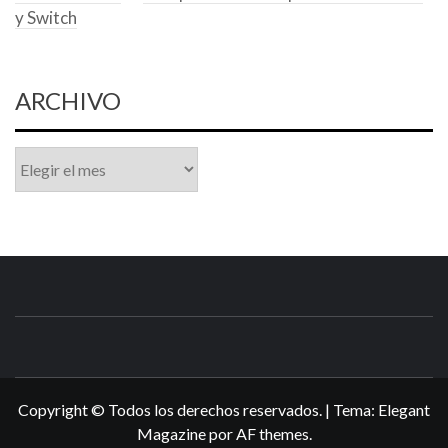
y Switch
ARCHIVO
Archivo
N3DSWORL
TUS ESPECIALISTAS EN NINTENDO
Copyright © Todos los derechos reservados.
|
Tema:
Elegant
Magazine
por
AF themes
.