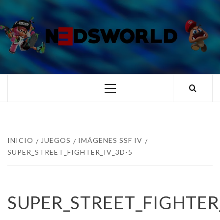
Saltar
al
contenido
N3DSWORL
TUS ESPECIALISTAS EN NINTENDO
Menú
principal
INICIO
JUEGOS
IMÁGENES SSF IV
SUPER_STREET_FIGHTER_IV_3D-5
SUPER_STREET_FIGHTER