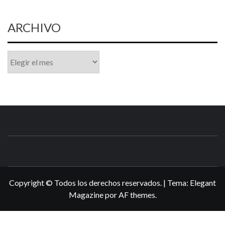
ARCHIVO
Archivo
N3DSWORL
TUS ESPECIALISTAS EN NINTENDO
Copyright © Todos los derechos reservados.
|
Tema:
Elegant
Magazine
por
AF themes
.