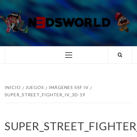
Saltar
al
contenido
N3DSWORL
TUS ESPECIALISTAS EN NINTENDO
Menú
principal
INICIO
JUEGOS
IMÁGENES SSF IV
SUPER_STREET_FIGHTER_IV_3D-19
SUPER_STREET_FIGHTER