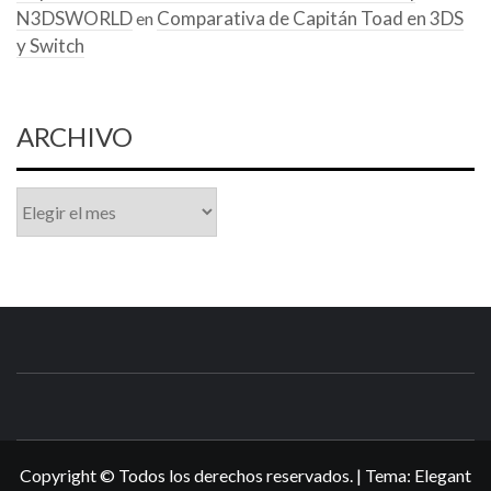
N3DSWORLD
Comparativa de Capitán Toad en 3DS
en
y Switch
ARCHIVO
Archivo
N3DSWORL
TUS ESPECIALISTAS EN NINTENDO
Copyright © Todos los derechos reservados.
|
Tema:
Elegant