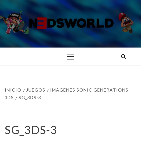
Saltar
al
contenido
N3DSWORL
TUS ESPECIALISTAS EN NINTENDO
Menú
principal
INICIO
JUEGOS
IMÁGENES SONIC GENERATIONS
3DS
SG_3DS-3
SG_3DS-3