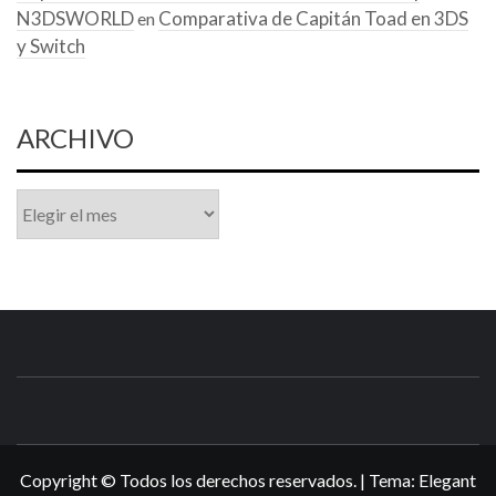
N3DSWORLD
Comparativa de Capitán Toad en 3DS
en
y Switch
ARCHIVO
Archivo
N3DSWORL
TUS ESPECIALISTAS EN NINTENDO
Copyright © Todos los derechos reservados.
|
Tema:
Elegant