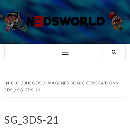
Saltar
al
contenido
N3DSWORL
TUS ESPECIALISTAS EN NINTENDO
Menú
principal
INICIO
JUEGOS
IMÁGENES SONIC GENERATIONS
3DS
SG_3DS-21
SG_3DS-21