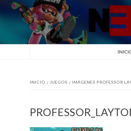
Saltar
al
contenido
TUS ESPECIALISTAS EN NINTEN
INICI
INICIO
JUEGOS
IMÁGENES PROFESSOR LA
PROFESSOR_LAYTO