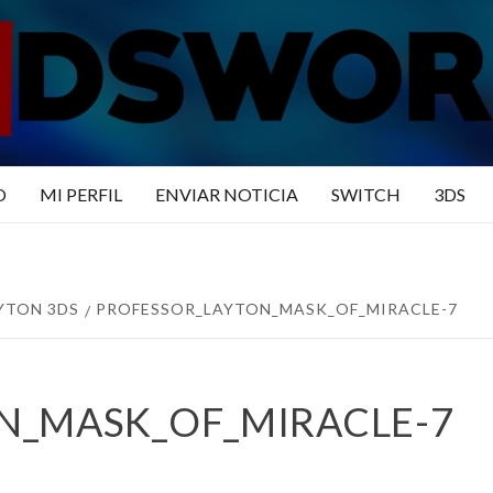
N3DSWO
DO
O
MI PERFIL
ENVIAR NOTICIA
SWITCH
3DS
YTON 3DS
PROFESSOR_LAYTON_MASK_OF_MIRACLE-7
N_MASK_OF_MIRACLE-7