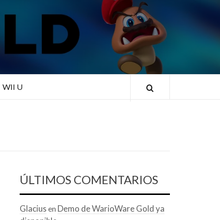
RLD
WII U
ÚLTIMOS COMENTARIOS
Glacius
Demo de WarioWare Gold ya
en