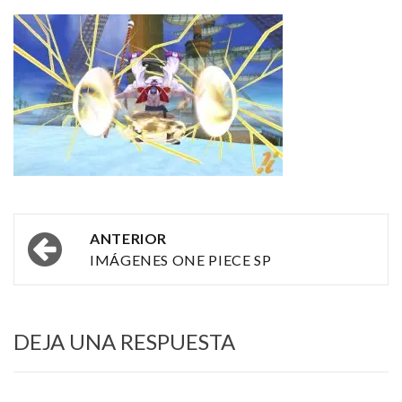
Navegación
ANTERIOR
por
IMÁGENES ONE PIECE SP
las
entradas
DEJA UNA RESPUESTA