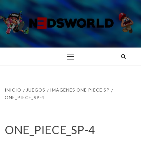
Saltar
al
contenido
N3DSWORL
TUS ESPECIALISTAS EN NINTENDO
Menú
principal
INICIO
JUEGOS
IMÁGENES ONE PIECE SP
ONE_PIECE_SP-4
ONE_PIECE_SP-4