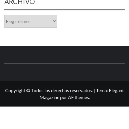
ARCHIVO
Archivo
N3DSWORL
TUS ESPECIALISTAS EN NINTENDO
Copyright © Todos los derechos reservados.
|
Tema:
Elegant
Magazine
por
AF themes
.