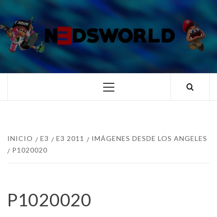
Saltar
al
contenido
N3DSWORL
TUS ESPECIALISTAS EN NINTENDO
Menú
principal
INICIO
E3
E3 2011
IMÁGENES DESDE LOS ANGELES
P1020020
P1020020