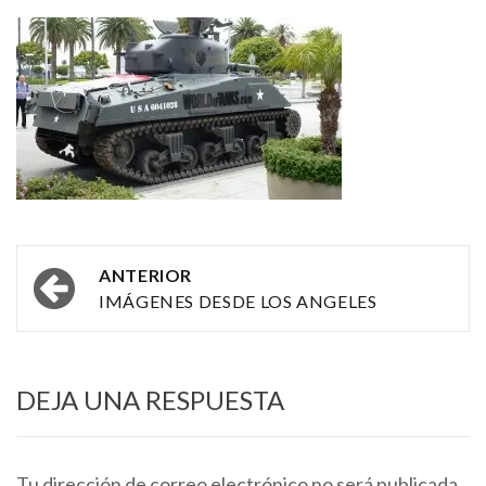
Navegación
ANTERIOR
por
IMÁGENES DESDE LOS ANGELES
las
entradas
DEJA UNA RESPUESTA
Tu dirección de correo electrónico no será publicada.