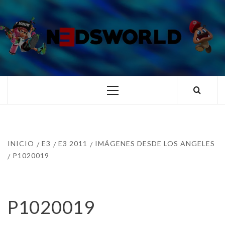
Saltar
al
contenido
N3DSWORL
TUS ESPECIALISTAS EN NINTENDO
Menú
principal
INICIO
E3
E3 2011
IMÁGENES DESDE LOS ANGELES
P1020019
P1020019