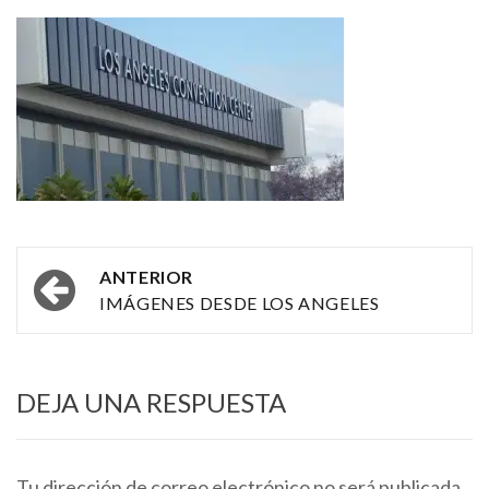
Navegación
ANTERIOR
por
IMÁGENES DESDE LOS ANGELES
las
entradas
DEJA UNA RESPUESTA
Tu dirección de correo electrónico no será publicada.