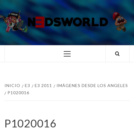
Saltar
al
contenido
N3DSWORL
TUS ESPECIALISTAS EN NINTENDO
Menú
principal
INICIO
E3
E3 2011
IMÁGENES DESDE LOS ANGELES
P1020016
P1020016